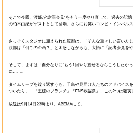
そこで今回、渡部が“謝罪会見”をもう一度やり直して、過去の記憶
の柏木由紀がゲストとして登場。さらにお笑いコンビ・インパルス
さっそくスタジオに迎えられた渡部は、「そんな重々しい言い方じ
渡部は「何この企画？」と困惑しながらも、大悟に「記者会見を
そして、まずは「自分なりに“もう1回やり直せるならこうしたか
に……。
タイムリープを繰り返すうち、千鳥や見届け人たちのアドバイス
ついたり、「『王様のブランチ』『FNS歌謡祭』、この2つは確
放送は9月14日23時より、ABEMAにて。