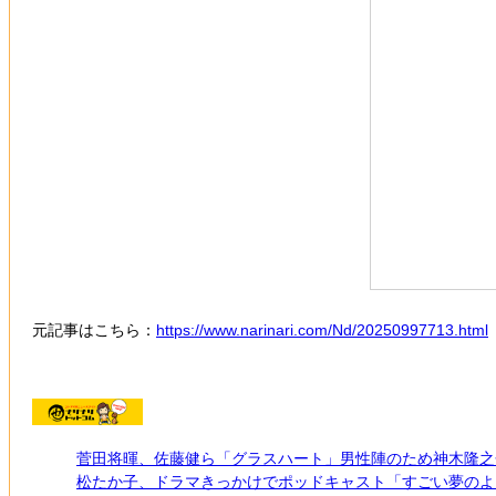
元記事はこちら：
https://www.narinari.com/Nd/20250997713.html
菅田将暉、佐藤健ら「グラスハート」男性陣のため神木隆之
松たか子、ドラマきっかけでポッドキャスト「すごい夢のよ