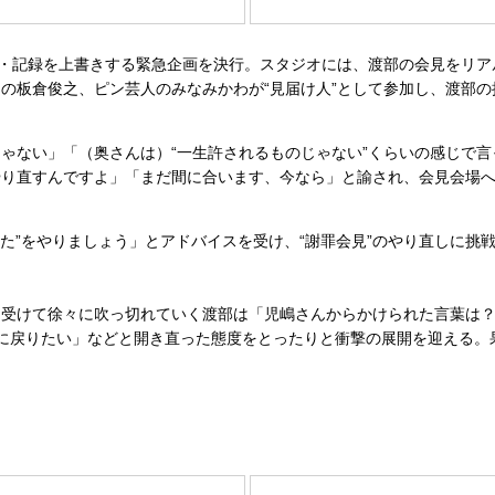
・記録を上書きする緊急企画を決行。スタジオには、渡部の会見をリアル
の板倉俊之、ピン芸人のみなみかわが“見届け人”として参加し、渡部の
ゃない」「（奥さんは）“一生許されるものじゃない”くらいの感じで
やり直すんですよ」「まだ間に合います、今なら」と諭され、会見会場
った”をやりましょう」とアドバイスを受け、“謝罪会見”のやり直しに
を受けて徐々に吹っ切れていく渡部は「児嶋さんからかけられた言葉は
実に戻りたい」などと開き直った態度をとったりと衝撃の展開を迎える