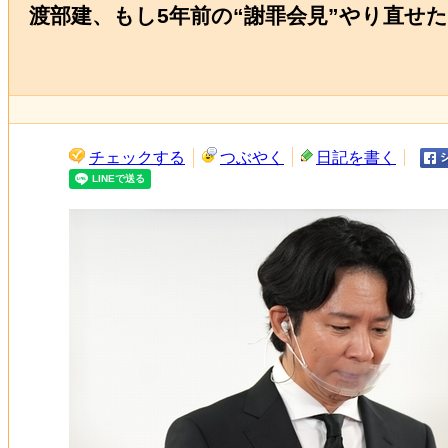
渡部建、もし5年前の“謝罪会見”やり直せ
チェックする
つぶやく
日記を書く