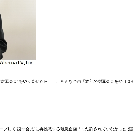
“謝罪会見”をやり直せたら……。そんな企画「渡部の謝罪会見をやり直そ
ープして“謝罪会見”に再挑戦する緊急企画「まだ許されていなかった 渡