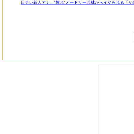
日テレ新人アナ、“憧れ”オードリー若林からイジられる「か