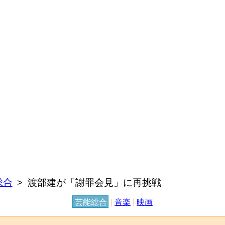
総合
渡部建が「謝罪会見」に再挑戦
芸能総合
|
音楽
|
映画