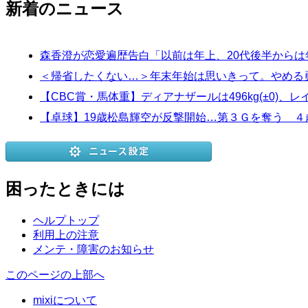
新着のニュース
森香澄が恋愛遍歴告白「以前は年上、20代後半から
＜帰省したくない…＞年末年始は思いきって。やめる
【CBC賞・馬体重】ディアナザールは496kg(±0)、レイピア
【卓球】19歳松島輝空が反撃開始…第３Ｇを奪う 
困ったときには
ヘルプトップ
利用上の注意
メンテ・障害のお知らせ
このページの上部へ
mixiについて