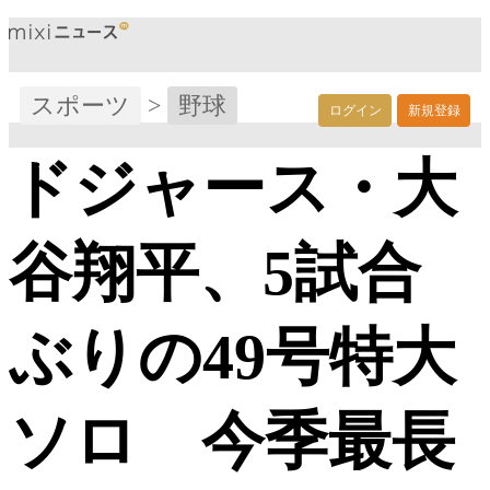
スポーツ
>
野球
ログイン
新規登録
ドジャース・大
谷翔平、5試合
ぶりの49号特大
ソロ 今季最長