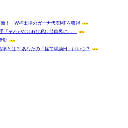
更新！ W杯出場のガーナ代表MFを獲得
選手「それがなければ私は芸能界に…」
活動
す基準とは？ あなたの「捨て奨励日」はいつ？