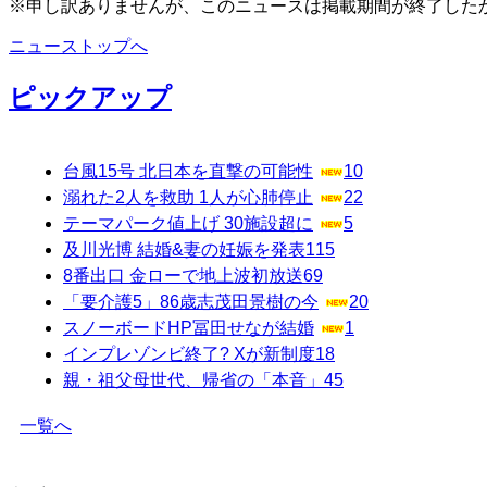
※申し訳ありませんが、このニュースは掲載期間が終了した
ニューストップへ
ピックアップ
台風15号 北日本を直撃の可能性
10
溺れた2人を救助 1人が心肺停止
22
テーマパーク値上げ 30施設超に
5
及川光博 結婚&妻の妊娠を発表
115
8番出口 金ローで地上波初放送
69
「要介護5」86歳志茂田景樹の今
20
スノーボードHP冨田せなが結婚
1
インプレゾンビ終了? Xが新制度
18
親・祖父母世代、帰省の「本音」
45
一覧へ