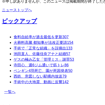
※申し訳ありませんが、このニュースは掲載期間が終了した
ニューストップへ
ピックアップ
食料自給率が過去最低を更新
307
火葬料高騰 都知事が法改正要請
154
手術で「正常な組織」を誤摘出
133
池田直人、佐藤佳奈アナと結婚
57
ゲスの極み乙女「管理ミス」謝罪
53
寺田心、週6ジム通いで筋トレ
86
ペンギン4羽死亡、園が死因発表
50
西鉄、意図しない駅構内放送
79
手術中の大地震、動画に反響
142
一覧へ