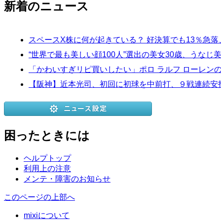
新着のニュース
スペースX株に何が起きている？ 好決算でも13％急
“世界で最も美しい顔100人”選出の美女30歳、うなじ
「かわいすぎリピ買いしたい」ポロ ラルフ ローレン
【阪神】近本光司、初回に初球を中前打、９戦連続安
困ったときには
ヘルプトップ
利用上の注意
メンテ・障害のお知らせ
このページの上部へ
mixiについて