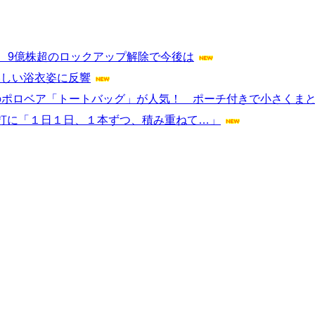
落、9億株超のロックアップ解除で今後は
美しい浴衣姿に反響
のポロベア「トートバッグ」が人気！ ポーチ付きで小さくま
打に「１日１日、１本ずつ、積み重ねて…」