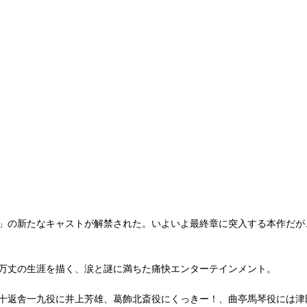
～」の新たなキャストが解禁された。いよいよ最終章に突入する本作だ
乱万丈の生涯を描く、涙と謎に満ちた痛快エンターテインメント。
は十返舎一九役に井上芳雄、葛飾北斎役にくっきー！、曲亭馬琴役には