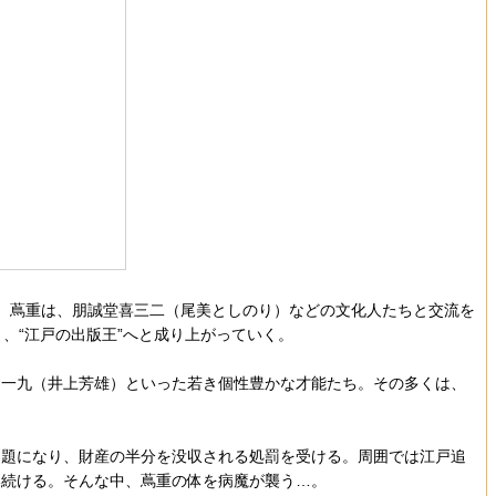
出。蔦重は、朋誠堂喜三二（尾美としのり）などの文化人たちと交流を
、“江戸の出版王”へと成り上がっていく。
舎一九（井上芳雄）といった若き個性豊かな才能たち。その多くは、
問題になり、財産の半分を没収される処罰を受ける。周囲では江戸追
い続ける。そんな中、蔦重の体を病魔が襲う…。