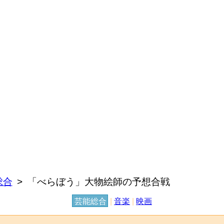
総合
「べらぼう」大物絵師の予想合戦
芸能総合
|
音楽
|
映画