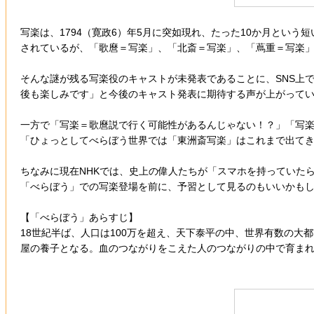
写楽は、1794（寛政6）年5月に突如現れ、たった10か月とい
されているが、「歌麿＝写楽」、「北斎＝写楽」、「蔦重＝写楽
そんな謎が残る写楽役のキャストが未発表であることに、SNS上
後も楽しみです」と今後のキャスト発表に期待する声が上がって
一方で「写楽＝歌麿説で行く可能性があるんじゃない！？」「写楽
「ひょっとしてべらぼう世界では「東洲斎写楽」はこれまで出て
ちなみに現在NHKでは、史上の偉人たちが「スマホを持っていた
「べらぼう」での写楽登場を前に、予習として見るのもいいかも
【「べらぼう」あらすじ】
18世紀半ば、人口は100万を超え、天下泰平の中、世界有数の
屋の養子となる。血のつながりをこえた人のつながりの中で育ま