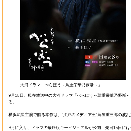
大河ドラマ「べらぼう～蔦重栄華乃夢噺～」
9月15日、現在放送中の大河ドラマ「べらぼう～蔦重栄華乃夢噺
る。
横浜流星主演で贈る本作は、“江戸のメディア王”蔦屋重三郎の波
9月に入り、ドラマの最終版キービジュアルが公開、先日15日に