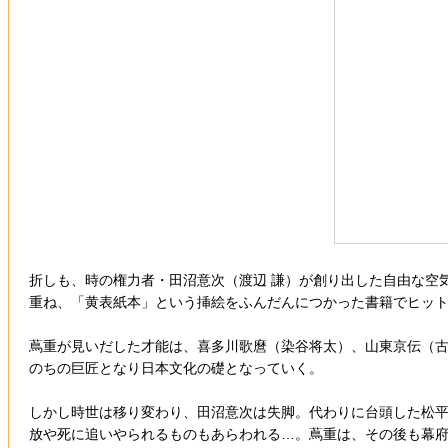
折しも、時の権力者・田沼意次（渡辺 謙）が創り出した自由な空
重ね、「黄表紙本」という挿絵をふんだんにつかった書籍でヒット
蔦重が見いだした才能は、喜多川歌麿（染谷将太）、山東京伝（
のちの巨匠となり日本文化の礎となっていく。
しかし時世は移り変わり、田沼意次は失脚。代わりに台頭した松
放や死に追いやられるものもあらわれる…。蔦重は、その後も幕