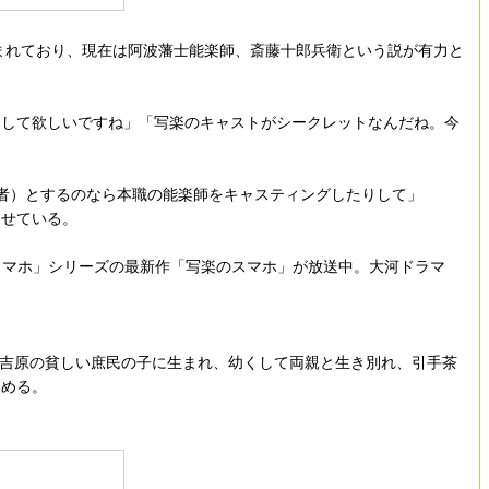
包まれており、現在は阿波藩士能楽師、斎藤十郎兵衛という説が有力と
にして欲しいですね」「写楽のキャストがシークレットなんだね。今
者）とするのなら本職の能楽師をキャスティングしたりして」
見せている。
スマホ」シリーズの最新作「写楽のスマホ」が放送中。大河ドラマ
の吉原の貧しい庶民の子に生まれ、幼くして両親と生き別れ、引手茶
じめる。