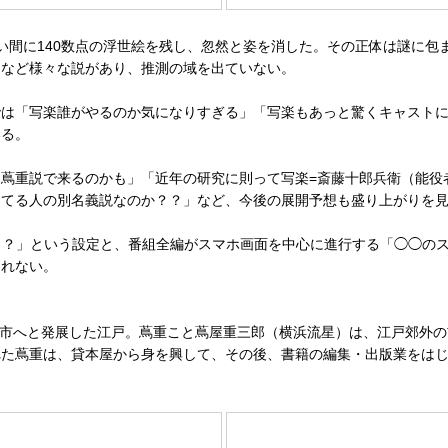
う短い間に140数点の浮世絵を残し、忽然と姿を消した。その正体は謎に
」など様々な説があり、推測の域を出ていない。
では「写楽誰がやるのか気になりすぎる」「写楽もあっと驚くキャスト
いる。
蔦重説で来るのかも」「近年の研究に則って写楽=斎藤十郎兵衛（能役
きてる人の別名義説なのか？？」など、今後の展開予想も盛り上がりを
ら？」という設定と、番組全編がスマホ画面を中心に進行する「◯◯の
しれない。
大都市へと発展した江戸。蔦重こと蔦屋重三郎（横浜流星）は、江戸郊外
れた蔦重は、貸本屋から身を興して、その後、書籍の編集・出版業をは