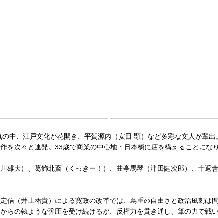
気の中、江戸文化が花開き、平賀源内（安田 顕）など多彩な文人が輩
作を次々と連発。33歳で商業の中心地・日本橋に店を構えることになり
古川雄大）、葛飾北斎（くっきー！）、曲亭馬琴（津田健次郎）、十返
平定信（井上祐貴）による寛政の改革では、蔦重の自由さと政治風刺は
府からの執ような弾圧を受け続けるが、反権力を貫き通し、筆の力で戦