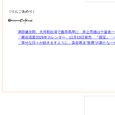
（りんごあめり）
津田健次郎、大河初出演で曲亭馬琴に 井上芳雄は十返舎一
「横浜流星2026年カレンダー」11月19日発売 『国宝』
「幸せな日々が続きますように」染谷将太“歌麿”の新たな一