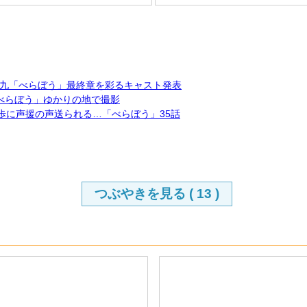
九「べらぼう」最終章を彩るキャスト発表
「べらぼう」ゆかりの地で撮影
歩に声援の声送られる…「べらぼう」35話
つぶやきを見る (
13
)