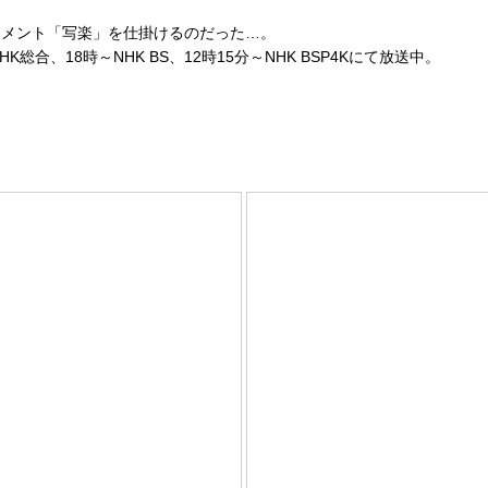
ンメント「写楽」を仕掛けるのだった…。
、18時～NHK BS、12時15分～NHK BSP4Kにて放送中。