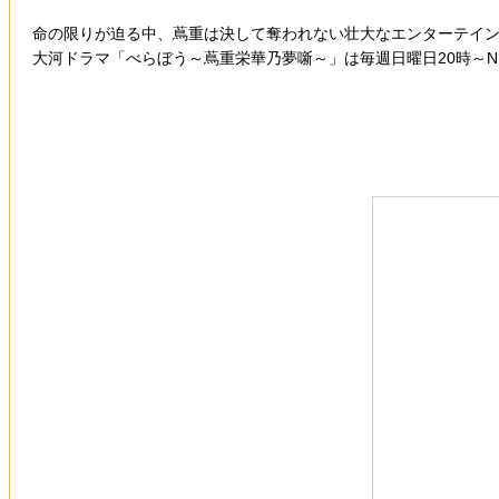
命の限りが迫る中、蔦重は決して奪われない壮大なエンターテイ
大河ドラマ「べらぼう～蔦重栄華乃夢噺～」は毎週日曜日20時～NHK総合