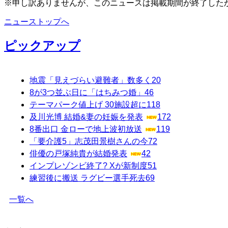
※申し訳ありませんが、このニュースは掲載期間が終了した
ニューストップへ
ピックアップ
地震「見えづらい避難者」数多く
20
8が3つ並ぶ日に「はちみつ婚」
46
テーマパーク値上げ 30施設超に
118
及川光博 結婚&妻の妊娠を発表
172
8番出口 金ローで地上波初放送
119
「要介護5」志茂田景樹さんの今
72
俳優の戸塚純貴が結婚発表
42
インプレゾンビ終了? Xが新制度
51
練習後に搬送 ラグビー選手死去
69
一覧へ