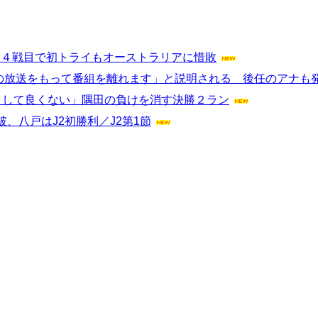
チ４戦目で初トライもオーストラリアに惜敗
夜の放送をもって番組を離れます」と説明される 後任のアナも
として良くない」隅田の負けを消す決勝２ラン
、八戸はJ2初勝利／J2第1節