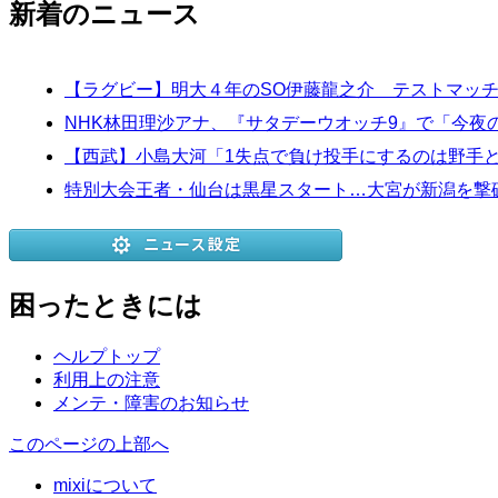
新着のニュース
【ラグビー】明大４年のSO伊藤龍之介 テストマッ
NHK林田理沙アナ、『サタデーウオッチ9』で「今
【西武】小島大河「1失点で負け投手にするのは野手
特別大会王者・仙台は黒星スタート…大宮が新潟を撃破
困ったときには
ヘルプトップ
利用上の注意
メンテ・障害のお知らせ
このページの上部へ
mixiについて