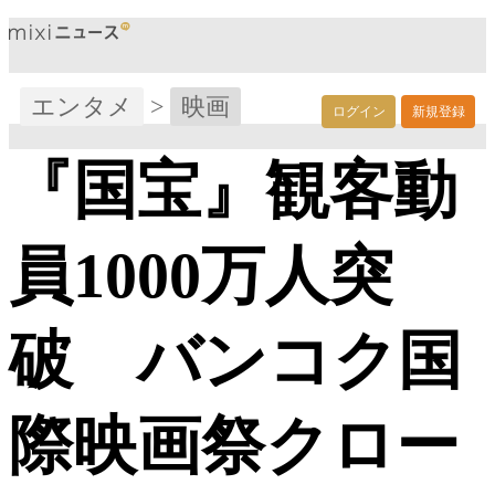
エンタメ
>
映画
ログイン
新規登録
『国宝』観客動
員1000万人突
破 バンコク国
際映画祭クロー