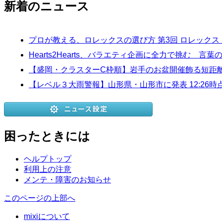
新着のニュース
プロが教える、ロレックスの選び方 第3回 ロレック
Hearts2Hearts、バラエティ企画に全力で挑む 
【盛岡・クラスターC枠順】岩手のお盆開催飾る短距離
【レベル３大雨警報】山形県・山形市に発表 12:26時
困ったときには
ヘルプトップ
利用上の注意
メンテ・障害のお知らせ
このページの上部へ
mixiについて