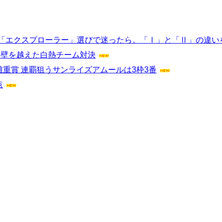
ス「エクスプローラー」選びで迷ったら。「Ⅰ」と「Ⅱ」の違い
言葉の壁を越えた白熱チーム対決
重賞 連覇狙うサンライズアムールは3枠3番
点