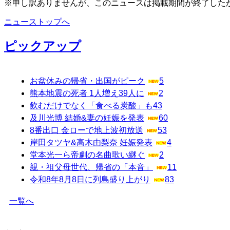
※申し訳ありませんが、このニュースは掲載期間が終了した
ニューストップへ
ピックアップ
お盆休みの帰省・出国がピーク
5
熊本地震の死者 1人増え39人に
2
飲むだけでなく「食べる炭酸」も
43
及川光博 結婚&妻の妊娠を発表
60
8番出口 金ローで地上波初放送
53
岸田タツヤ&高木由梨奈 妊娠発表
4
堂本光一ら帝劇の名曲歌い継ぐ
2
親・祖父母世代、帰省の「本音」
11
令和8年8月8日に列島盛り上がり
83
一覧へ