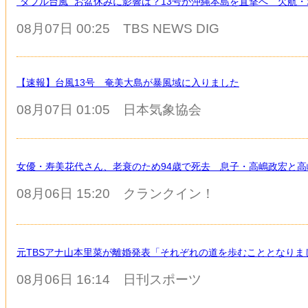
“ダブル台風” お盆休みに影響は？13号が沖縄本島を直撃へ 欠航・
08月07日 00:25
TBS NEWS DIG
【速報】台風13号 奄美大島が暴風域に入りました
08月07日 01:05
日本気象協会
女優・寿美花代さん、老衰のため94歳で死去 息子・高嶋政宏と
08月06日 15:20
クランクイン！
元TBSアナ山本里菜が離婚発表「それぞれの道を歩むこととなりま
08月06日 16:14
日刊スポーツ