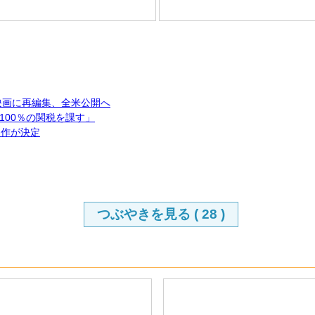
本の映画に再編集、全米公開へ
00％の関税を課す」
製作が決定
つぶやきを見る (
28
)