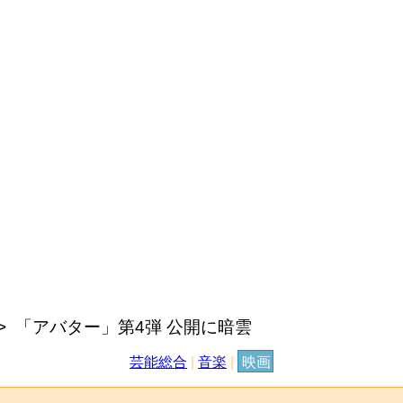
「アバター」第4弾 公開に暗雲
芸能総合
|
音楽
|
映画