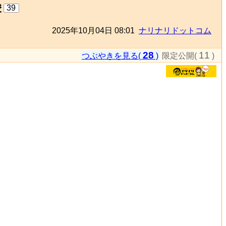
唆
39
2025年10月04日 08:01
ナリナリドットコム
28
11
つぶやきを見る(
)
限定公開(
)