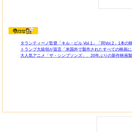
タランティーノ監督「キル・ビル Vol.1」「同Vol.2」1
トランプ大統領が宣言「米国外で製作されたすべての映画に1
大人気アニメ「ザ・シンプソンズ」、20年ぶりの新作映画