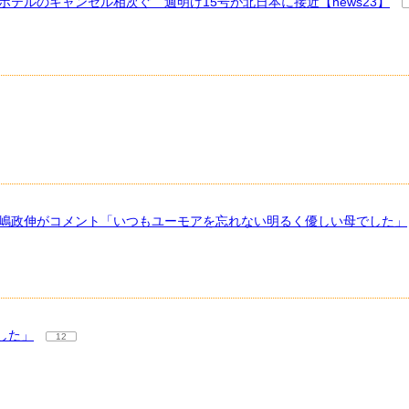
ホテルのキャンセル相次ぐ 週明け15号が北日本に接近【news23】
高嶋政伸がコメント「いつもユーモアを忘れない明るく優しい母でした」
した」
12