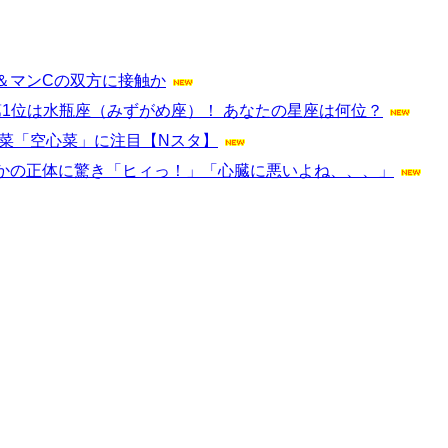
＆マンCの双方に接触か
第1位は水瓶座（みずがめ座）！ あなたの星座は何位？
菜「空心菜」に注目【Nスタ】
かの正体に驚き「ヒィっ！」「心臓に悪いよね、、、」