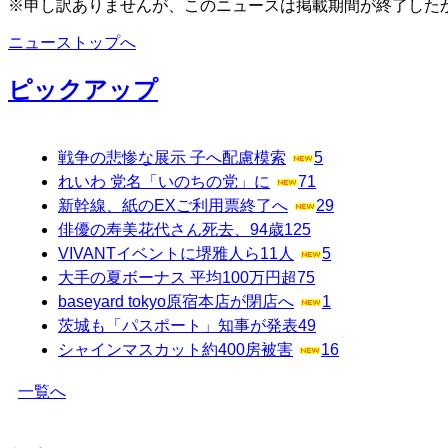
※申し訳ありませんが、このニュースは掲載期間が終了した
ニューストップへ
ピックアップ
戦争の悲惨な展示 子へ配慮模索
5
れいわ 党名「いのちの党」に
71
新幹線、紙のEXご利用票終了へ
29
俳優の寿美花代さん死去、94歳
125
VIVANTイベントに堺雅人ら11人
5
大手の夏ボーナス 平均100万円超
75
baseyard tokyo原宿本店が閉店へ
1
茨城も「パスポート」知事が発表
49
シャインマスカット約400房被害
16
一覧へ