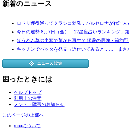
新着のニュース
ロドリ獲得巡ってクラシコ勃発…バルセロナが代理人
今日の運勢 8月7日（金）「12星座占いランキング」
ほうれん草の半額で茎から再生？ 猛暑の最強・節約野
キッチンでバッタを発見→近付いてみると…… まさ
困ったときには
ヘルプトップ
利用上の注意
メンテ・障害のお知らせ
このページの上部へ
mixiについて