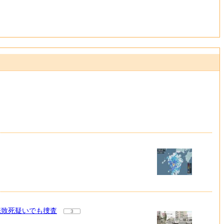
転致死疑いでも捜査
3