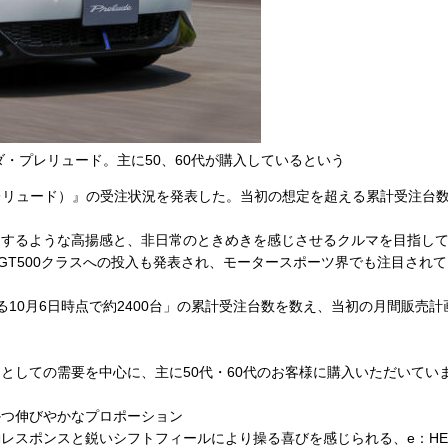
ダ・プレリュード。主に50、60代が購入しているという
（プレリュード）』の受注状況を発表した。当初の想定を超える累計受注
ような高揚感と、非日常のときめきを感じさせるクルマを目指して開発が行
T GT500クラスへの投入も発表され、モータースポーツ界でも注目され
0月6日時点で約2400台」の累計受注台数を数え、当初の月間販売計
しての需要を中心に、主に50代・60代のお客様に購入いただいてい
かつ伸びやかなプロポーション
レスポンスと鋭いシフトフィールにより操る喜びを感じられる、e：HE