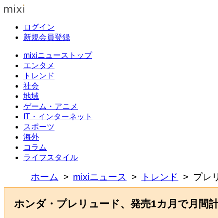
ログイン
新規会員登録
mixiニューストップ
エンタメ
トレンド
社会
地域
ゲーム・アニメ
IT・インターネット
スポーツ
海外
コラム
ライフスタイル
ホーム
mixiニュース
トレンド
プレ
ホンダ・プレリュード、発売1カ月で月間計画