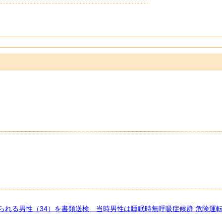
られる男性（34）を書類送検 当時男性は睡眠時無呼吸症候群 危険運