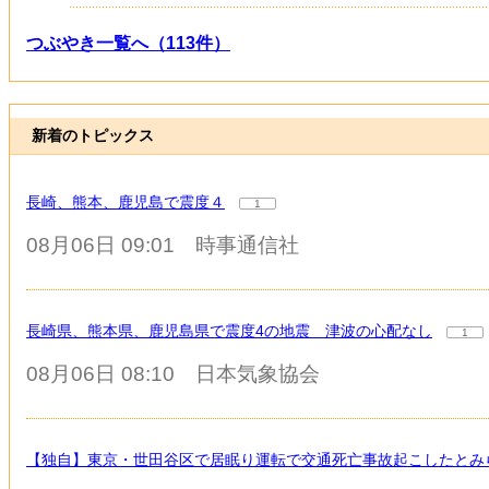
つぶやき一覧へ（113件）
新着のトピックス
長崎、熊本、鹿児島で震度４
1
08月06日 09:01
時事通信社
長崎県、熊本県、鹿児島県で震度4の地震 津波の心配なし
1
08月06日 08:10
日本気象協会
【独自】東京・世田谷区で居眠り運転で交通死亡事故起こしたとみ