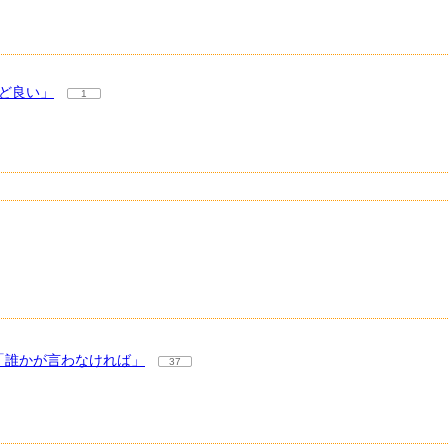
うど良い」
1
「誰かが言わなければ」
37