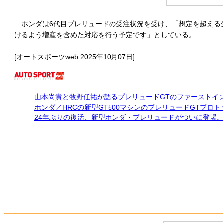
ホンダは6代目プレリュードの受注状況を受け、「想定を超える
けるよう増産を含めた対応を行う予定です」としている。
[オートスポーツweb 2025年10月07日]
山本尚貴と牧野任祐が語るプレリュードGTのファーストイ
ホンダ／HRCの新型GT500マシンのプレリュードGTプロ
24年ぶりの復活、新型ホンダ・プレリュードがついに登場