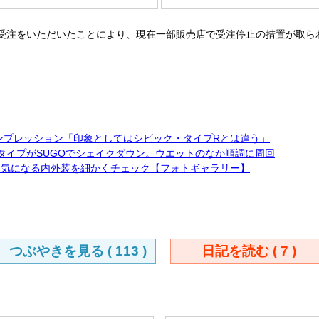
受注をいただいたことにより、現在一部販売店で受注停止の措置が取ら
ンプレッション「印象としてはシビック・タイプRとは違う」
トタイプがSUGOでシェイクダウン。ウエットのなか順調に周回
。気になる内外装を細かくチェック【フォトギャラリー】
つぶやきを見る (
113
)
日記を読む (
7
)