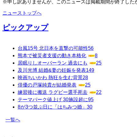
※申し訳ありませんが、このニュースは掲載期間が終了した
ニューストップへ
ピックアップ
台風15号 北日本を直撃の可能性
56
熊本で被災者支援の動き本格化
8
居眠りしオーバーラン 過去にも
25
及川光博 結婚&妻の妊娠を発表
149
映画ちいかわ 熱狂を生む背景
28
俳優の戸塚純貴が結婚発表
25
練習後に搬送 ラグビー選手死去
22
テーマパーク値上げ 30施設超に
95
8が3つ並ぶ日に「はちみつ婚」
30
一覧へ