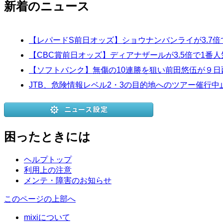
新着のニュース
【レパードS前日オッズ】ショウナンバンライが3.7倍
【CBC賞前日オッズ】ディアナザールが3.5倍で1番人
【ソフトバンク】無傷の10連勝を狙い前田悠伍が９
JTB、危険情報レベル2・3の目的地へのツアー催行中
困ったときには
ヘルプトップ
利用上の注意
メンテ・障害のお知らせ
このページの上部へ
mixiについて