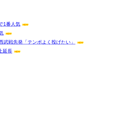
で1番人気
気
日西武戦先発「テンポよく投げたい」
止延長