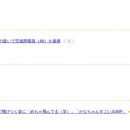
の疑いで茨城県職員（48）を逮捕
9
で飛びつく姿に「めちゃ飛んでる（笑）」「かなちゃんすごいJUMP」