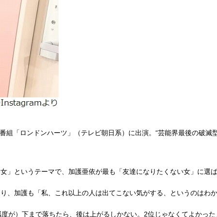
ィ番組「ロンドンハーツ」（テレビ朝日系）に出演。“芸能界最後の破滅
い女」というテーマで、加護亜依が最も「友達になりたくない女」に選
あり、加護も「私、これ以上の人は出てこない気がする、というのはわ
感度が）下まで落ちたら、後は上がるしかない。2位じゃなくてよかった