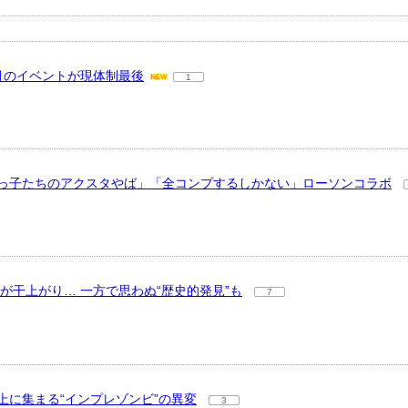
0月のイベントが現体制最後
1
ちびっ子たちのアクスタやば」「全コンプするしかない」ローソンコラボ
が干上がり… 一方で思わぬ“歴史的発見”も
7
に集まる“インプレゾンビ”の異変
3