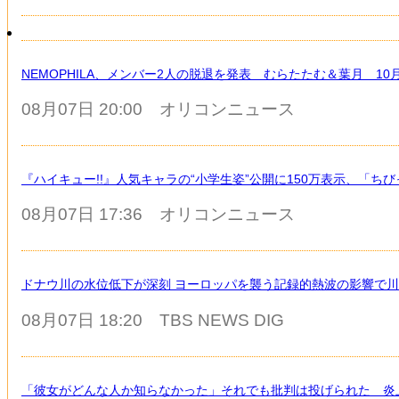
NEMOPHILA、メンバー2人の脱退を発表 むらたたむ＆葉月 1
08月07日 20:00
オリコンニュース
『ハイキュー!!』人気キャラの“小学生姿”公開に150万表示、「
08月07日 17:36
オリコンニュース
ドナウ川の水位低下が深刻 ヨーロッパを襲う記録的熱波の影響で川
08月07日 18:20
TBS NEWS DIG
「彼女がどんな人か知らなかった」それでも批判は投げられた 炎上