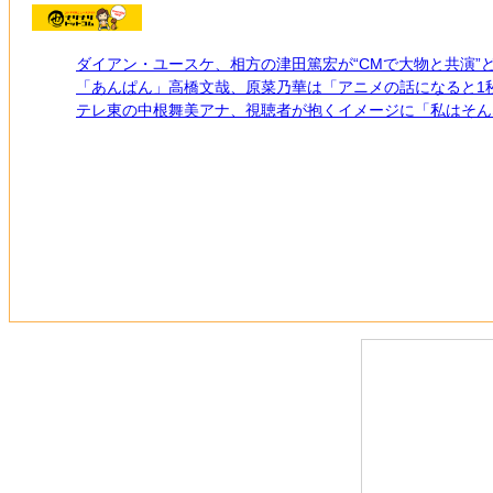
ダイアン・ユースケ、相方の津田篤宏が“CMで大物と共演”
「あんぱん」高橋文哉、原菜乃華は「アニメの話になると1
テレ東の中根舞美アナ、視聴者が抱くイメージに「私はそん