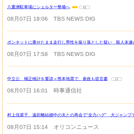
八重洲駐車場にシェルター整備へ
42
08月07日 18:06
TBS NEWS DIG
ボンネットに乗せたまま走行し男性を振り落とした疑い 殺人未遂
08月07日 17:58
TBS NEWS DIG
中立公、補正検討を要請＝熊本地震で、参政も提言書
12
08月07日 16:01
時事通信社
村上佳菜子、遠距離結婚中の夫との再会で“全力ハグ” 大ジャンプ
08月07日 15:14
オリコンニュース