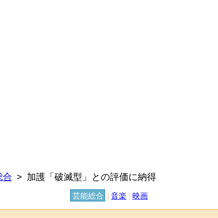
総合
加護「破滅型」との評価に納得
芸能総合
|
音楽
|
映画