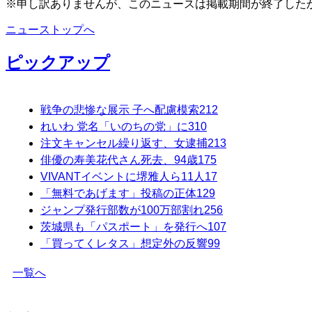
※申し訳ありませんが、このニュースは掲載期間が終了した
ニューストップへ
ピックアップ
戦争の悲惨な展示 子へ配慮模索
212
れいわ 党名「いのちの党」に
310
注文キャンセル繰り返す、女逮捕
213
俳優の寿美花代さん死去、94歳
175
VIVANTイベントに堺雅人ら11人
17
「無料であげます」投稿の正体
129
ジャンプ発行部数が100万部割れ
256
茨城県も「パスポート」を発行へ
107
「買ってくレタス」想定外の反響
99
一覧へ