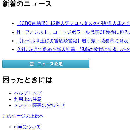
新着のニュース
【CBC賞結果】12番人気フロムダスクが快勝 人馬と
N・フォレスト、コートジボワール代表DF獲得に迫る
【レベル４土砂災害危険警報】岩手県・花巻市に発表 15
入社3か月で辞めた新入社員、退職の挨拶に持参したの
困ったときには
ヘルプトップ
利用上の注意
メンテ・障害のお知らせ
このページの上部へ
mixiについて