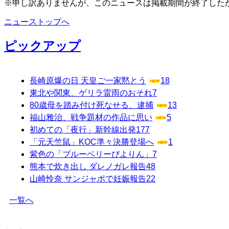
※申し訳ありませんが、このニュースは掲載期間が終了した
ニューストップへ
ピックアップ
長崎原爆の日 天皇ご一家黙とう
18
東北や関東、ゲリラ雷雨のおそれ
7
80歳母を踏み付け死なせる、逮捕
13
福山雅治、戦争題材の作品に思い
5
初めての「夜行」新幹線出発
177
「元天竺鼠」KOC準々決勝登場へ
1
紫色の「ブルーベリーぴよりん」
7
熊本で炊き出し ダレノガレ報告
48
山崎怜奈 サンジャポで妊娠報告
22
一覧へ