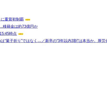
もに重賞初制覇
…移籍金は約73億円か
:45時点
は“菓子折り”ではなく…／新卒の“3年以内3割”は本当か。厚