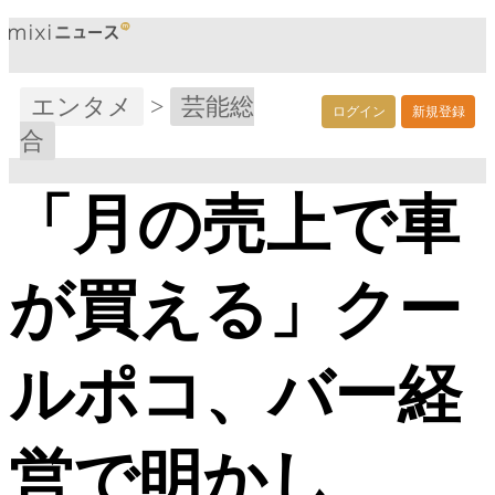
エンタメ
>
芸能総
ログイン
新規登録
合
「月の売上で車
が買える」クー
ルポコ、バー経
営で明かし