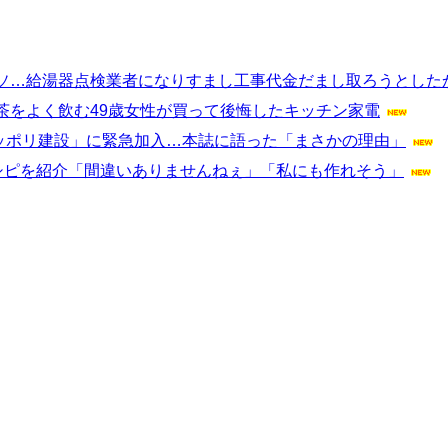
ソ…給湯器点検業者になりすまし工事代金だまし取ろうとしたか
茶をよく飲む49歳女性が買って後悔したキッチン家電
ガッポリ建設」に緊急加入…本誌に語った「まさかの理由」
シピを紹介「間違いありませんねぇ」「私にも作れそう」