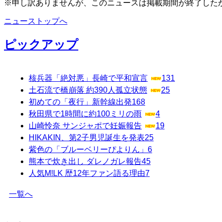
※申し訳ありませんが、このニュースは掲載期間が終了した
ニューストップへ
ピックアップ
核兵器「絶対悪」長崎で平和宣言
131
土石流で橋崩落 約390人孤立状態
25
初めての「夜行」新幹線出発
168
秋田県で1時間に約100ミリの雨
4
山崎怜奈 サンジャポで妊娠報告
19
HIKAKIN、第2子男児誕生を発表
25
紫色の「ブルーベリーぴよりん」
6
熊本で炊き出し ダレノガレ報告
45
人気M!LK 歴12年ファン語る理由
7
一覧へ