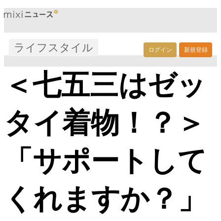
ライフスタイル
ログイン
新規登録
＜七五三はゼッ
タイ着物！？＞
「サポートして
くれますか？」