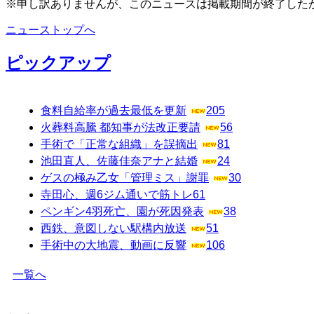
※申し訳ありませんが、このニュースは掲載期間が終了した
ニューストップへ
ピックアップ
食料自給率が過去最低を更新
205
火葬料高騰 都知事が法改正要請
56
手術で「正常な組織」を誤摘出
81
池田直人、佐藤佳奈アナと結婚
24
ゲスの極み乙女「管理ミス」謝罪
30
寺田心、週6ジム通いで筋トレ
61
ペンギン4羽死亡、園が死因発表
38
西鉄、意図しない駅構内放送
51
手術中の大地震、動画に反響
106
一覧へ