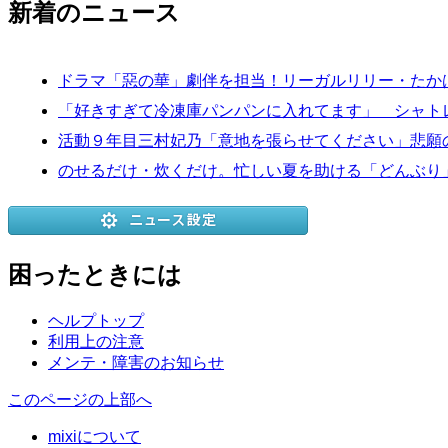
新着のニュース
ドラマ「惡の華」劇伴を担当！リーガルリリー・たか
「好きすぎて冷凍庫パンパンに入れてます」 シャトレ
活動９年目三村妃乃「意地を張らせてください」悲願の
のせるだけ・炊くだけ。忙しい夏を助ける「どんぶり
困ったときには
ヘルプトップ
利用上の注意
メンテ・障害のお知らせ
このページの上部へ
mixiについて