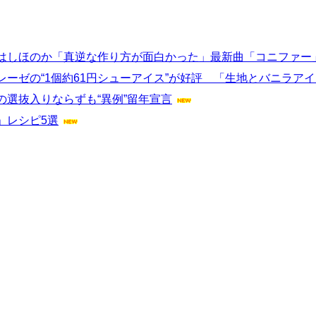
はしほのか「真逆な作り方が面白かった」最新曲「コニファー
ーゼの“1個約61円シューアイス”が好評 「生地とバニラア
選抜入りならずも“異例”留年宣言
」レシピ5選