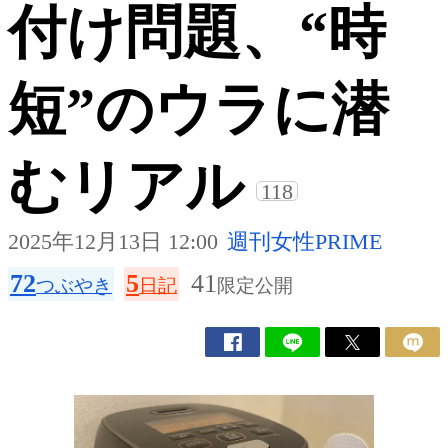
付け問題、“時
短”のウラに潜
むリアル
118
2025年12月13日 12:00
週刊女性PRIME
72
5
41
つぶやき
日記
限定公開