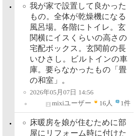
我が家で設置して良かった
もの。全体が乾燥機になる
風呂場。各階にトイレ。玄
関横にイスくらいの高さの
宅配ボックス。玄関前の長
いひさし。ビルトインの車
庫。要らなかったもの「畳
の和室」。
2026年05月07日 14:56
mixiユーザー
16
人
1件
床暖房を娘が住むために部
屋にリフォーム時に付けた