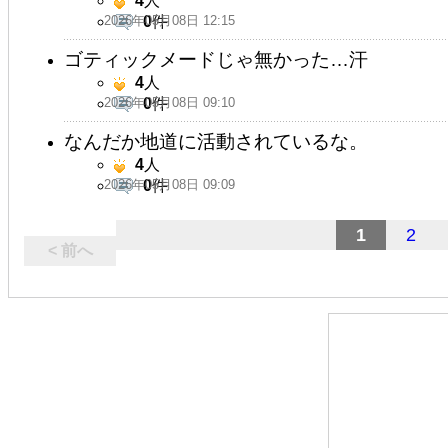
4
人
2026年05月08日 12:15
0
件
ゴティックメードじゃ無かった…汗
4
人
2026年05月08日 09:10
0
件
なんだか地道に活動されているな。
4
人
2026年05月08日 09:09
0
件
1
2
< 前へ