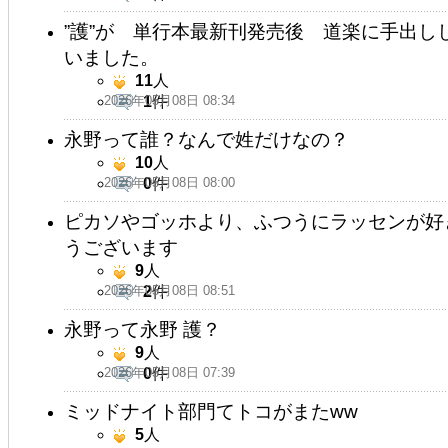
”護”が 単行本最新刊発売後 道楽に手出
いました。
11
人
2026年05月08日 08:34
1
件
永野って誰？なんで姓だけなの？
10
人
2026年05月08日 08:00
0
件
ピカソやゴッホより、ふつうにラッセンが好
うございます
9
人
2026年05月08日 08:51
2
件
永野って永野 護？
9
人
2026年05月08日 07:39
0
件
ミッドナイト部門てトコがまたww
5
人