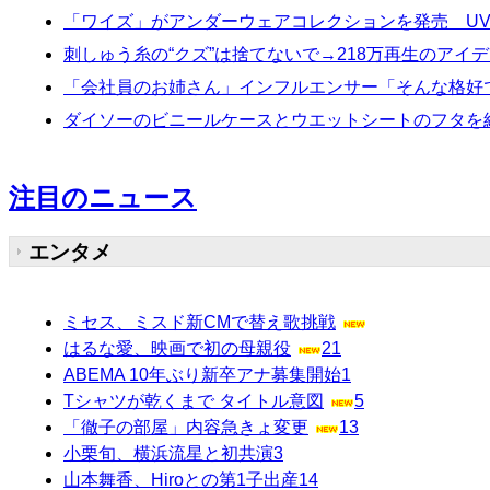
「ワイズ」がアンダーウェアコレクションを発売 U
刺しゅう糸の“クズ”は捨てないで→218万再生のア
「会社員のお姉さん」インフルエンサー「そんな格好
ダイソーのビニールケースとウエットシートのフタを
注目のニュース
エンタメ
ミセス、ミスド新CMで替え歌挑戦
はるな愛、映画で初の母親役
21
ABEMA 10年ぶり新卒アナ募集開始
1
Tシャツが乾くまで タイトル意図
5
「徹子の部屋」内容急きょ変更
13
小栗旬、横浜流星と初共演
3
山本舞香、Hiroとの第1子出産
14