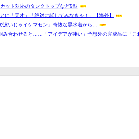
Vカット対応のタンクトップなど9型
イデアに「天才」「絶対に試してみなきゃ！」【海外】
で泳いじゃイケマセン」奇抜な黒水着から…
組み合わせると……「アイデアが凄い」予想外の完成品に「こ