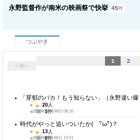
永野監督作が南米の映画祭で快挙
45
件
つぶやき
1
2
< 前へ
「芽郁のバカ！もう知らない」（永野違い爆
20
人
2026年05月08日 08:20
1
件
時代がやっと追いついたか( ･ิω･ิ)？
13
人
2026年05月08日 13:21
0
件