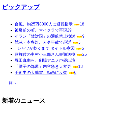
ピックアップ
台風、約25万8000人に避難指示
18
被爆前の町、マイクラで再現
29
イラン「敵対国」の通航禁止検討
9
競泳・本多灯、人身事故で起訴
3
Tシャツが乾くまで タイトル意図
5
歌舞伎の中村小三郎さん書類送検
25
堀田真由ら、劇場アニメ声優出演
「徹子の部屋」内容急きょ変更
13
手術中の大地震、動画に反響
6
一覧へ
新着のニュース