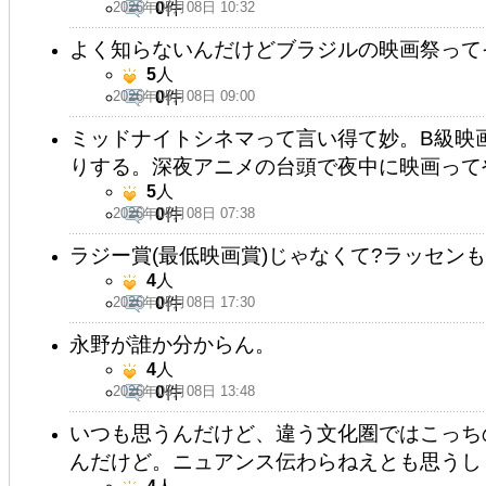
2026年05月08日 10:32
0
件
よく知らないんだけどブラジルの映画祭って
5
人
2026年05月08日 09:00
0
件
ミッドナイトシネマって言い得て妙。B級映
りする。深夜アニメの台頭で夜中に映画って
5
人
2026年05月08日 07:38
0
件
ラジー賞(最低映画賞)じゃなくて?ラッセン
4
人
2026年05月08日 17:30
0
件
永野が誰か分からん。
4
人
2026年05月08日 13:48
0
件
いつも思うんだけど、違う文化圏ではこっち
んだけど。ニュアンス伝わらねえとも思うし