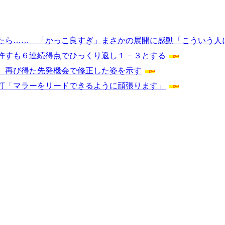
たら…… 「かっこ良すぎ」まさかの展開に感動「こういう人
許すも６連続得点でひっくり返し１－３とする
 再び得た先発機会で修正した姿を示す
打「マラーをリードできるように頑張ります」