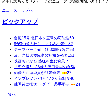
※申し訳ありませんが、このニュースは掲載期間が終了した
ニューストップへ
ピックアップ
台風15号 北日本を直撃の可能性
60
8が3つ並ぶ日に「はちみつ婚」
32
テーマパーク値上げ 30施設超に
98
及川光博 結婚&妻の妊娠を発表
151
映画ちいかわ 熱狂を生む背景
29
「要介護5」86歳志茂田景樹の今
56
俳優の戸塚純貴が結婚発表
27
インプレゾンビ終了? Xが新制度
40
練習後に搬送 ラグビー選手死去
24
一覧へ