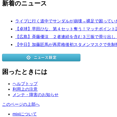
新着のニュース
ライブに行く道中でサンダルが崩壊→裸足で困ってい
【卓球】早田ひな、第４セット奪う！マッチポイント
【広島】斉藤優汰 ２者連続を含む３三振で滑り出し
【中日】加藤匠馬が再昇格後初スタメンマスクで先制
困ったときには
ヘルプトップ
利用上の注意
メンテ・障害のお知らせ
このページの上部へ
mixiについて