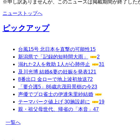
※申し訳ありませんが、このニュースは掲載期間が終了した
ニューストップへ
ピックアップ
台風15号 北日本を直撃の可能性
15
新潟県で「記録的短時間大雨」
2
溺れた2人を救助 1人が心肺停止
31
及川光博 結婚&妻の妊娠を発表
121
8番出口 金ローで地上波初放送
72
「要介護5」86歳志茂田景樹の今
23
声優でプロ雀士の伊達朱里紗結婚
テーマパーク値上げ 30施設超に
19
親・祖父母世代、帰省の「本音」
47
一覧へ