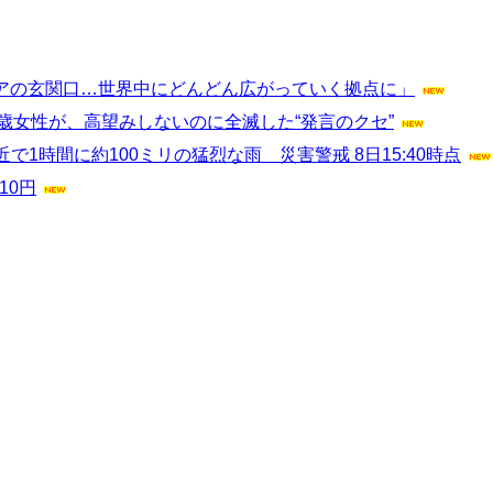
アジアの玄関口…世界中にどんどん広がっていく拠点に」
歳女性が、高望みしないのに全滅した“発言のクセ”
1時間に約100ミリの猛烈な雨 災害警戒 8日15:40時点
10円