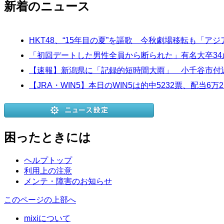
新着のニュース
HKT48、“15年目の夏”を謳歌 今秋劇場移転も「
「初回デートした男性全員から断られた」有名大卒34
【速報】新潟県に「記録的短時間大雨」 小千谷市付近で
【JRA・WIN5】本日のWIN5は的中5232票、配当6万2
困ったときには
ヘルプトップ
利用上の注意
メンテ・障害のお知らせ
このページの上部へ
mixiについて