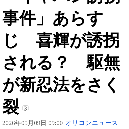
事件」あらす
じ 喜輝が誘拐
される？ 駆無
が新忍法をさく
裂
3
2026年05月09日 09:00
オリコンニュース