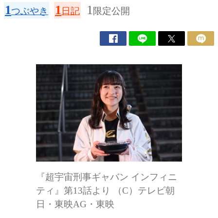
1
1
1
つぶやき
日記
限定公開
『超宇宙刑事ギャバン インフィニ
ティ』第13話より （C）テレビ朝
日・東映AG・東映