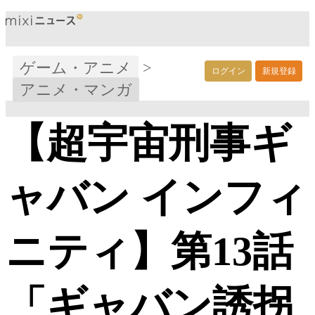
ゲーム・アニメ
>
ログイン
新規登録
アニメ・マンガ
【超宇宙刑事ギ
ャバン インフィ
ニティ】第13話
「ギャバン誘拐