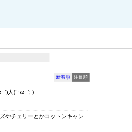
新着順
注目順
(´･ω･`; )
ーズやチェリーとかコットンキャン