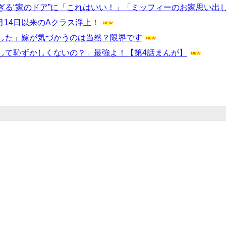
ぎる“家のドア”に「これはいい！」「ミッフィーのお家思い出
月14日以来のAクラス浮上！
した」嫁が気づかうのは当然？限界です
して恥ずかしくないの？」最強よ！【第4話まんが】