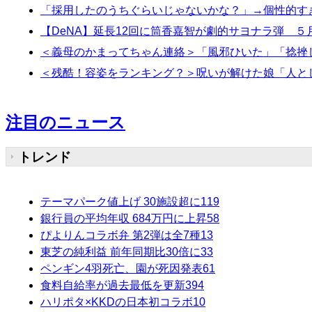
「採用したのうちぐらいじゃないかな？」→個性的す
【DeNA】延長12回に筒香嘉智が劇的サヨナラ弾 ５
＜義母のかまってちゃん連絡＞「風邪ひいた」「捻挫
＜残酷！容姿をランキング？＞呪いが解けた娘「人と
注目のニュース
トレンド
テーマパーク値上げ 30施設超に
119
銀行員の平均年収 684万円に上昇
58
ぴよりんコラボ弁 第2弾は全7種
13
東芝の純利益 前年同期比30倍に
33
ペンギン4羽死亡、園が死因発表
61
食料自給率が過去最低を更新
394
ハリポタ×KKDの日本初コラボ
10