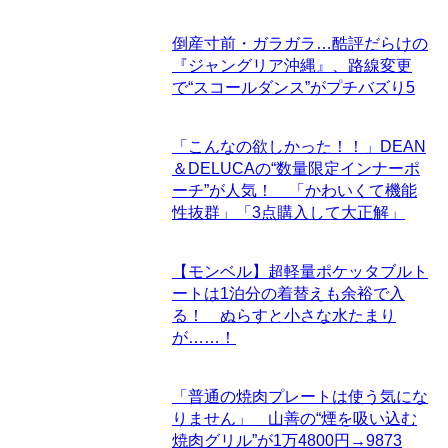
倒産寸前・ガラガラ…酷評だらけの
『ジャングリア沖縄』、路線変更
で“スコールダンス”がプチバズり
5
「こんなの欲しかった！！」DEAN
＆DELUCAの“数量限定インナーポ
ーチ”が人気！ 「かわいくて機能
性抜群」「3点購入して大正解」
【モンベル】超軽量ポケッタブルト
ートは1泊分の着替えも余裕で入
る！ ぬらすと小さな水たまり
が……！
「普通の焼肉プレートは使う気にな
りません」 山善の“煙を吸い込む
焼肉グリル”が1万4800円→9873