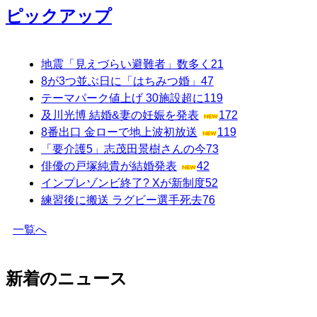
ピックアップ
地震「見えづらい避難者」数多く
21
8が3つ並ぶ日に「はちみつ婚」
47
テーマパーク値上げ 30施設超に
119
及川光博 結婚&妻の妊娠を発表
172
8番出口 金ローで地上波初放送
119
「要介護5」志茂田景樹さんの今
73
俳優の戸塚純貴が結婚発表
42
インプレゾンビ終了? Xが新制度
52
練習後に搬送 ラグビー選手死去
76
一覧へ
新着のニュース