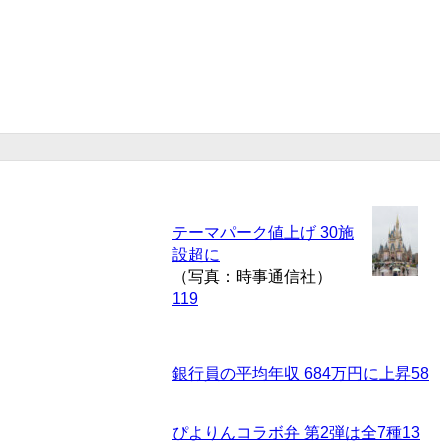
テーマパーク値上げ 30施
設超に
（写真：時事通信社）
119
銀行員の平均年収 684万円に上昇
58
ぴよりんコラボ弁 第2弾は全7種
13