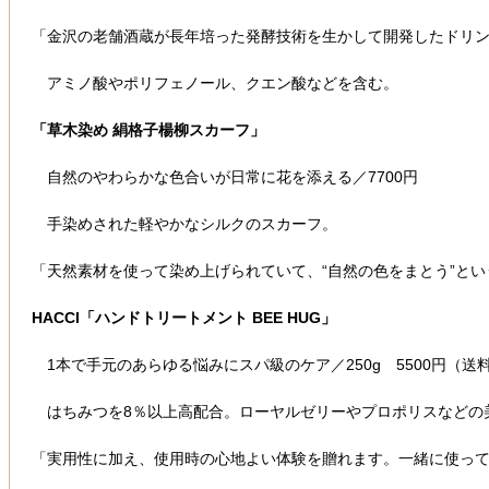
「金沢の老舗酒蔵が長年培った発酵技術を生かして開発したドリ
アミノ酸やポリフェノール、クエン酸などを含む。
「草木染め 絹格子楊柳スカーフ」
自然のやわらかな色合いが日常に花を添える／7700円
手染めされた軽やかなシルクのスカーフ。
「天然素材を使って染め上げられていて、“自然の色をまとう”と
HACCI「
ハンドトリートメント BEE HUG
」
1本で手元のあらゆる悩みにスパ級のケア／250g 5500円（送
はちみつを8％以上高配合。ローヤルゼリーやプロポリスなどの
「実用性に加え、使用時の心地よい体験を贈れます。一緒に使っ