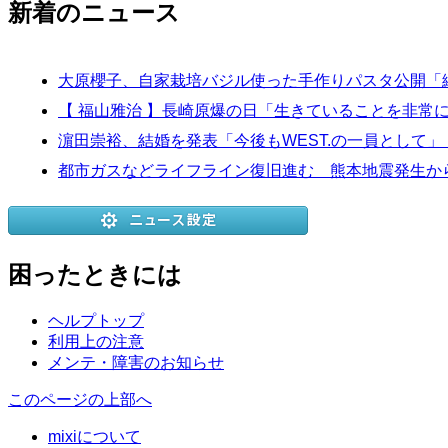
新着のニュース
大原櫻子、自家栽培バジル使った手作りパスタ公開「
【 福山雅治 】長崎原爆の日「生きていることを非
濵田崇裕、結婚を発表「今後もWEST.の一員として
都市ガスなどライフライン復旧進む 熊本地震発生から
困ったときには
ヘルプトップ
利用上の注意
メンテ・障害のお知らせ
このページの上部へ
mixiについて