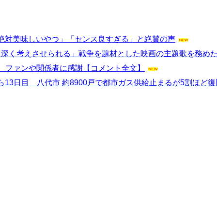
絶対美味しいやつ」「センス良すぎる」と絶賛の声
常に深く考えさせられる」戦争を題材とした映画の主題歌を務め
」 ファンや関係者に感謝【コメント全文】
13日目 八代市 約8900戸で都市ガス供給止まるが5割ほど