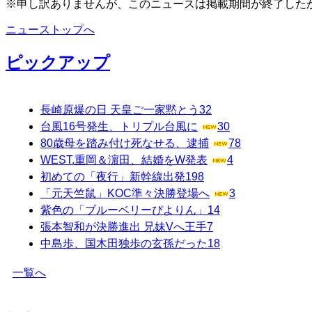
※申し訳ありませんが、このニュースは掲載期間が終了した
ニューストップへ
ピックアップ
長崎原爆の日 天皇ご一家黙とう
32
台風16号発生、トリプル台風に
30
80歳母を踏み付け死なせる、逮捕
78
WEST.重岡＆濵田、結婚をW発表
4
初めての「夜行」新幹線出発
198
「元天竺鼠」KOC準々決勝登場へ
3
紫色の「ブルーベリーぴよりん」
14
張本智和が決勝進出 兄妹Vへ王手
7
中島歩、国木田独歩の玄孫だった
18
一覧へ