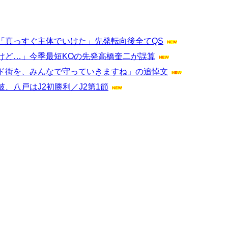
「真っすぐ主体でいけた」先発転向後全てQS
けど…」今季最短KOの先発高橋奎二が誤算
ド街を、みんなで守っていきますね」の追悼文
、八戸はJ2初勝利／J2第1節