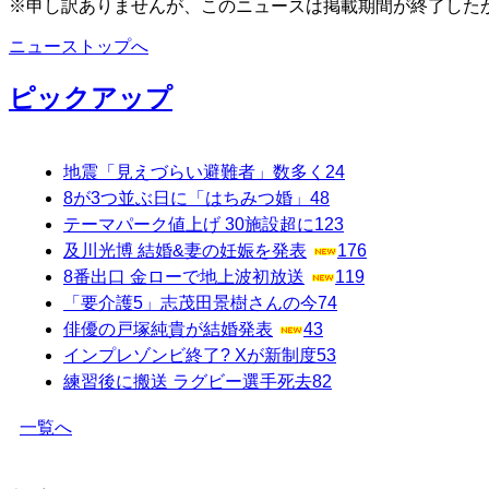
※申し訳ありませんが、このニュースは掲載期間が終了した
ニューストップへ
ピックアップ
地震「見えづらい避難者」数多く
24
8が3つ並ぶ日に「はちみつ婚」
48
テーマパーク値上げ 30施設超に
123
及川光博 結婚&妻の妊娠を発表
176
8番出口 金ローで地上波初放送
119
「要介護5」志茂田景樹さんの今
74
俳優の戸塚純貴が結婚発表
43
インプレゾンビ終了? Xが新制度
53
練習後に搬送 ラグビー選手死去
82
一覧へ