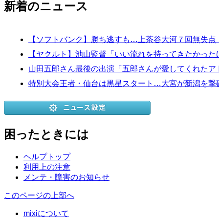
新着のニュース
【ソフトバンク】勝ち逃すも…上茶谷大河７回無失点
【ヤクルト】池山監督「いい流れを持ってきたかった
山田五郎さん最後の出演「五郎さんが愛してくれたア
特別大会王者・仙台は黒星スタート…大宮が新潟を撃破
困ったときには
ヘルプトップ
利用上の注意
メンテ・障害のお知らせ
このページの上部へ
mixiについて