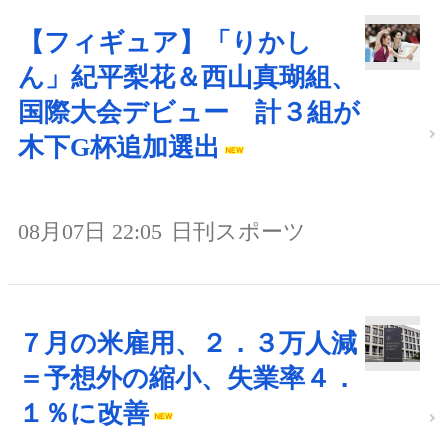
【フィギュア】「りかし
ん」紀平梨花＆西山真瑚組、
国際大会デビュー 計３組が
木下G杯追加選出
08月07日 22:05
日刊スポーツ
７月の米雇用、２．３万人減
＝予想外の縮小、失業率４．
１％に改善