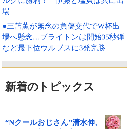
ルクに勝利！ 伊藤と塩貝は共に出
場
●三笘薫が無念の負傷交代でW杯出
場へ懸念…ブライトンは開始35秒弾
など最下位ウルブスに3発完勝
新着のトピックス
“Nクールおじさん”清水伸、