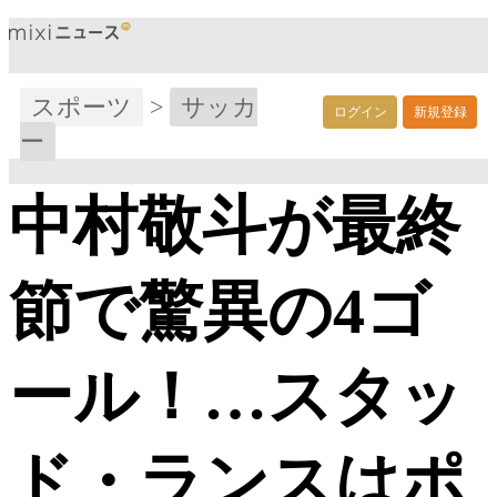
スポーツ
>
サッカ
ログイン
新規登録
ー
中村敬斗が最終
節で驚異の4ゴ
ール！…スタッ
ド・ランスはポ