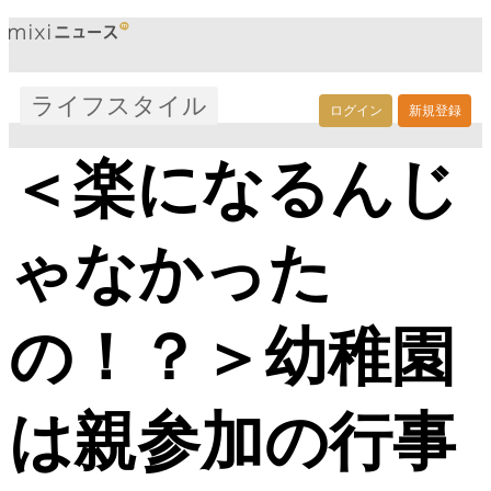
ライフスタイル
ログイン
新規登録
＜楽になるんじ
ゃなかった
の！？＞幼稚園
は親参加の行事