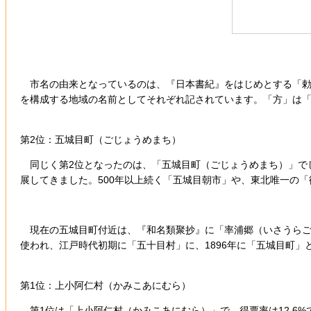
市名の由来となっているのは、『日本書紀』をはじめとする「勅
を構成する地域の名前としてそれぞれ記されています。「方」は
第2位：五城目町（ごじょうめまち）
同じく第2位となったのは、「五城目町（ごじょうめまち）」でし
展してきました。500年以上続く「五城目朝市」や、東北唯一の
現在の五城目町付近は、『和名類聚抄』に「率浦郷（いさうらご
使われ、江戸時代初期に「五十目村」に、1896年に「五城目町
第1位：上小阿仁村（かみこあにむら）
第1位は「上小阿仁村（かみこあにむら）」で、得票率は12.6