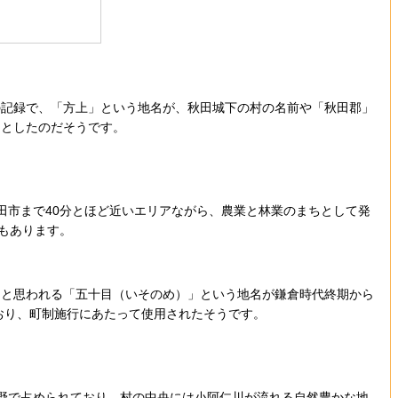
記録で、「方上」という地名が、秋田城下の村の名前や「秋田郡」
」としたのだそうです。
市まで40分とほど近いエリアながら、農業と林業のまちとして発
もあります。
と思われる「五十目（いそのめ）」という地名が鎌倉時代終期から
おり、町制施行にあたって使用されたそうです。
原野で占められており、村の中央には小阿仁川が流れる自然豊かな地