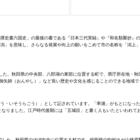
撰史書六国史」の最後の書である『日本三代実録』や『和名類聚抄』の
「潟」を意味し、さらなる発展や向上の願いをこめて市の名称を「潟上
た。秋田県の中央部、八郎湖の東部に位置する町で、県庁所在地・秋田
「御矢師（おんやし）」など長い歴史や文化を感じることのできる地域で
う・いそうらごう）」として記されています。「率浦」がもとになった
」となりました。江戸時代後期には「五城目」と書く人もいたといわれて
%でした。秋田県のほぼ中央に位置する村です。総面積の約90％が山林