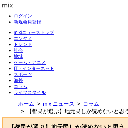
ログイン
新規会員登録
mixiニューストップ
エンタメ
トレンド
社会
地域
ゲーム・アニメ
IT・インターネット
スポーツ
海外
コラム
ライフスタイル
ホーム
mixiニュース
コラム
【都民が選ぶ】地元民しか読めないと思
【都民が選ぶ】地元民しか読めないと思う