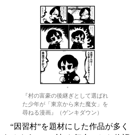
『村の富豪の後継ぎとして選ばれ
た少年が「東京から来た魔女」を
尋ねる漫画』（ゲンキダウン）
“因習村”を題材にした作品が多く