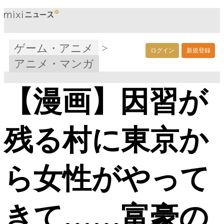
ゲーム・アニメ
>
ログイン
新規登録
アニメ・マンガ
【漫画】因習が
残る村に東京か
ら女性がやって
きて……富豪の