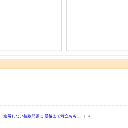
 進展しない拉致問題に 最後まで苛立ちも…
9