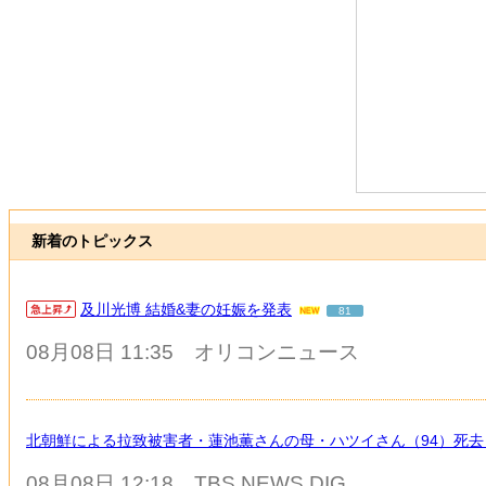
新着のトピックス
及川光博 結婚&妻の妊娠を発表
81
08月08日 11:35
オリコンニュース
北朝鮮による拉致被害者・蓮池薫さんの母・ハツイさん（94）死去
08月08日 12:18
TBS NEWS DIG