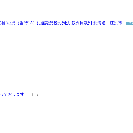
格”の男（当時18）に無期懲役の判決 裁判員裁判 北海道・江別市
73
かっております」
1