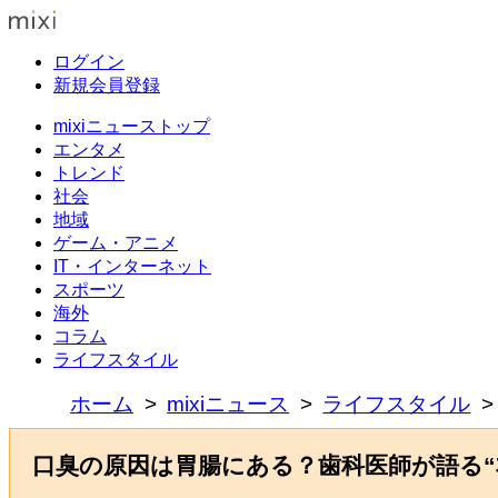
ログイン
新規会員登録
mixiニューストップ
エンタメ
トレンド
社会
地域
ゲーム・アニメ
IT・インターネット
スポーツ
海外
コラム
ライフスタイル
ホーム
mixiニュース
ライフスタイル
口臭の原因は胃腸にある？歯科医師が語る“