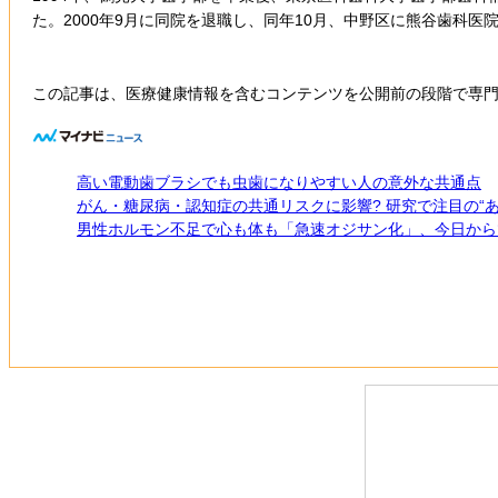
た。2000年9月に同院を退職し、同年10月、中野区に熊谷歯科医
この記事は、医療健康情報を含むコンテンツを公開前の段階で専門
高い電動歯ブラシでも虫歯になりやすい人の意外な共通点
がん・糖尿病・認知症の共通リスクに影響? 研究で注目の“あ
男性ホルモン不足で心も体も「急速オジサン化」、今日から