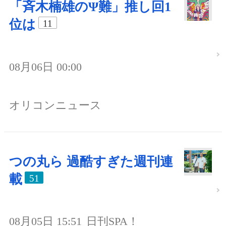
「斉木楠雄のΨ難」推し回1
位は
11
08月06日 00:00
オリコンニュース
つの丸ら 過酷すぎた週刊連
載
51
08月05日 15:51
日刊SPA！