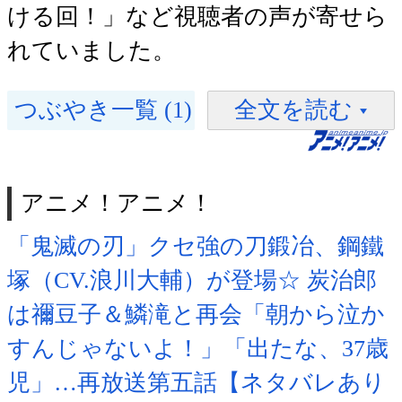
ける回！」など視聴者の声が寄せら
れていました。
つぶやき一覧 (1)
全文を読む
アニメ！アニメ！
「鬼滅の刃」クセ強の刀鍛冶、鋼鐵
塚（CV.浪川大輔）が登場☆ 炭治郎
は禰豆子＆鱗滝と再会「朝から泣か
すんじゃないよ！」「出たな、37歳
児」…再放送第五話【ネタバレあり