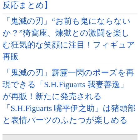
反応まとめ】
「鬼滅の刃」“お前も鬼にならない
か？”猗窩座、煉獄との激闘を楽し
む狂気的な笑顔に注目！フィギュア
再販
「鬼滅の刃」霹靂一閃のポーズを再
現できる「S.H.Figuarts 我妻善逸」
が再販！新たに発売される
「S.H.Figuarts 嘴平伊之助」は猪頭部
と表情パーツのふたつが楽しめる