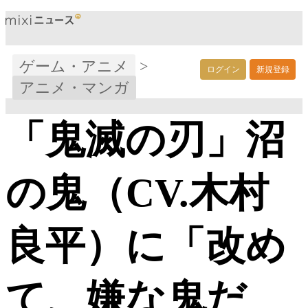
ゲーム・アニメ
>
ログイン
新規登録
アニメ・マンガ
「鬼滅の刃」沼
の鬼（CV.木村
良平）に「改め
て、嫌な鬼だ