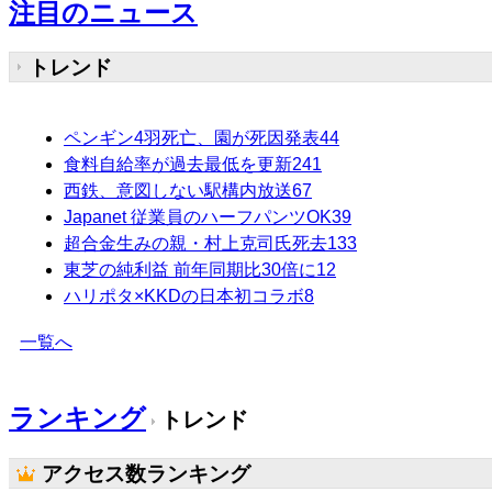
注目のニュース
トレンド
ペンギン4羽死亡、園が死因発表
44
食料自給率が過去最低を更新
241
西鉄、意図しない駅構内放送
67
Japanet 従業員のハーフパンツOK
39
超合金生みの親・村上克司氏死去
133
東芝の純利益 前年同期比30倍に
12
ハリポタ×KKDの日本初コラボ
8
一覧へ
ランキング
トレンド
アクセス数ランキング