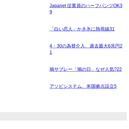
Japanet 従業員のハーフパンツOK
3
9
「白い恋人」かき氷に熱視線
31
4・30の為替介入、過去最大6兆円
2
1
鳩サブレー「鳩の日」なぜ人気?
22
アソビシステム、米国拠点設立
5