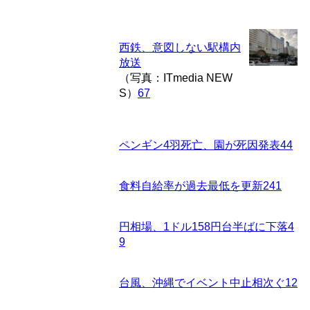
西鉄、意図しない駅構内
放送
（写真：ITmedia NEW
S）
67
ペンギン4羽死亡、園が死因発表
44
食料自給率が過去最低を更新
241
円相場、1ドル158円台半ばに下落
4
9
台風、沖縄でイベント中止相次ぐ
12