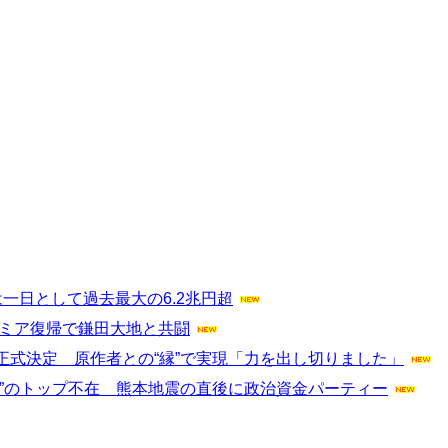
は一日として過去最大の6.2兆円超
レミア復帰で鎌田大地と共闘
式決定 原作者との“縁”で実現「力を出し切りました」
”のトップ不在 熊本地震の直後に政治資金パーティー