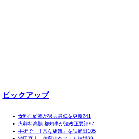
ピックアップ
食料自給率が過去最低を更新
241
火葬料高騰 都知事が法改正要請
97
手術で「正常な組織」を誤摘出
105
池田直人、佐藤佳奈アナと結婚
39