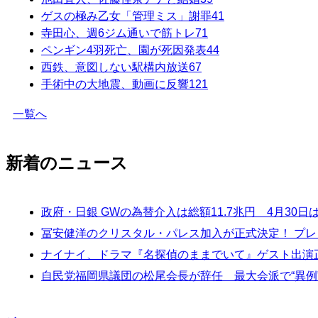
ゲスの極み乙女「管理ミス」謝罪
41
寺田心、週6ジム通いで筋トレ
71
ペンギン4羽死亡、園が死因発表
44
西鉄、意図しない駅構内放送
67
手術中の大地震、動画に反響
121
一覧へ
新着のニュース
政府・日銀 GWの為替介入は総額11.7兆円 4月30日
冨安健洋のクリスタル・パレス加入が正式決定！ プ
ナイナイ、ドラマ『名探偵のままでいて』ゲスト出演正
自民党福岡県議団の松尾会長が辞任 最大会派で“異例