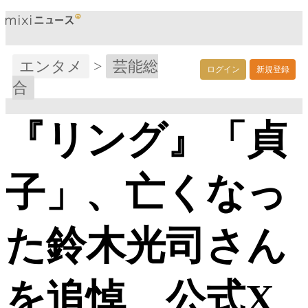
エンタメ
>
芸能総
ログイン
新規登録
合
『リング』「貞
子」、亡くなっ
た鈴木光司さん
を追悼 公式X