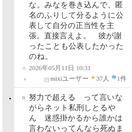
な。みなを巻き込んで、匿
名のふりして分るように公
表して自分の正当性を主
張。直接言えよ。 彼が謝
ったことも公表したかった
のね。
2026年05月11日 10:31
mixiユーザー
37
人
1件
努力で超える って言いな
がらネット私刑しとるや
ん 迷惑掛かるから誰かは
言わないってんなら死ぬま