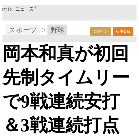
スポーツ
>
野球
ログイン
新規登録
岡本和真が初回
先制タイムリー
で9戦連続安打
＆3戦連続打点