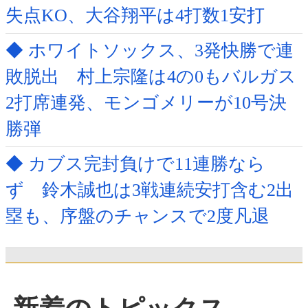
失点KO、大谷翔平は4打数1安打
◆ ホワイトソックス、3発快勝で連
敗脱出 村上宗隆は4の0もバルガス
2打席連発、モンゴメリーが10号決
勝弾
◆ カブス完封負けで11連勝なら
ず 鈴木誠也は3戦連続安打含む2出
塁も、序盤のチャンスで2度凡退