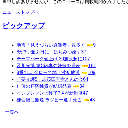
※申し訳ありませんが、このニュースは掲載期間が終了した
ニューストップへ
ピックアップ
地震「見えづらい避難者」数多く
9
8が3つ並ぶ日に「はちみつ婚」
37
テーマパーク値上げ 30施設超に
107
及川光博 結婚&妻の妊娠を発表
161
8番出口 金ローで地上波初放送
109
「要介護5」志茂田景樹さんの今
64
俳優の戸塚純貴が結婚発表
34
インプレゾンビ終了? Xが新制度
47
練習後に搬送 ラグビー選手死去
48
一覧へ