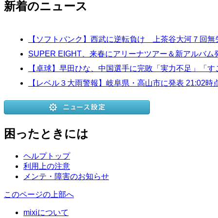
新着のニュース
【ソフトバンク】西武に逆転負け 上茶谷大河７回無
SUPER EIGHT、来春にアリーナツアー＆新アルバ
【卓球】早田ひな、中国選手に完敗「実力不足」「す
【レベル３大雨警報】岐阜県・高山市に発表 21:02時
困ったときには
ヘルプトップ
利用上の注意
メンテ・障害のお知らせ
このページの上部へ
mixiについて