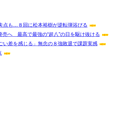
失点も…８回に松本裕樹が逆転弾浴びる
ム発売へ 最高で最強の“超八”の日を駆け抜ける
ごい差を感じる」無念の８強敗退で課題実感
点