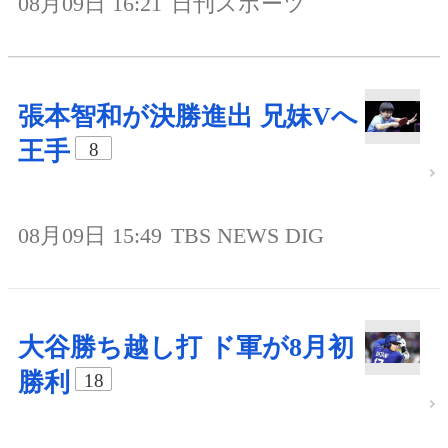
08月09日 16:21
日刊スポーツ
張本智和が決勝進出 兄妹Vへ
王手
8
08月09日 15:49
TBS NEWS DIG
大谷勝ち越し打 ド軍が8月初
勝利
18