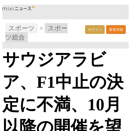
スポーツ
>
スポー
ログイン
新規登録
ツ総合
サウジアラビ
ア、F1中止の決
定に不満、10月
以降の開催を望