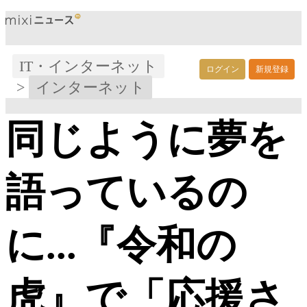
IT・インターネット
ログイン
新規登録
>
インターネット
同じように夢を
語っているの
に...『令和の
虎』で「応援さ