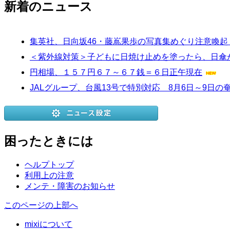
新着のニュース
集英社、日向坂46・藤嶌果歩の写真集めぐり注意喚起
＜紫外線対策＞子どもに日焼け止めを塗ったら、日傘
円相場、１５７円６７～６７銭＝６日正午現在
JALグループ、台風13号で特別対応 8月6日～9日
困ったときには
ヘルプトップ
利用上の注意
メンテ・障害のお知らせ
このページの上部へ
mixiについて