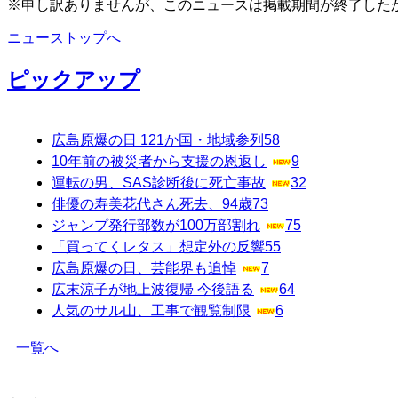
※申し訳ありませんが、このニュースは掲載期間が終了した
ニューストップへ
ピックアップ
広島原爆の日 121か国・地域参列
58
10年前の被災者から支援の恩返し
9
運転の男、SAS診断後に死亡事故
32
俳優の寿美花代さん死去、94歳
73
ジャンプ発行部数が100万部割れ
75
「買ってくレタス」想定外の反響
55
広島原爆の日、芸能界も追悼
7
広末涼子が地上波復帰 今後語る
64
人気のサル山、工事で観覧制限
6
一覧へ