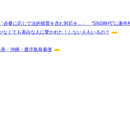
「必要に応じて法的措置を含む対応を…」 “SNS時代”に著作
がなくても美白な人に驚かれた！しない人もいるの？
の奄美・沖縄・鹿児島発着便