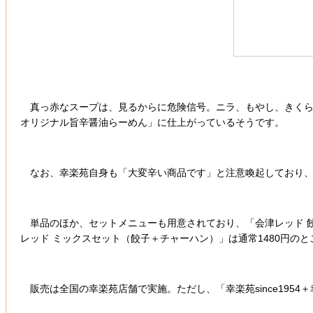
真っ赤なスープは、見るからに危険信号。ニラ、もやし、きくら
オリジナル旨辛醤油らーめん」に仕上がっているそうです。
なお、幸楽苑自身も「大変辛い商品です」と注意喚起しており、
単品のほか、セットメニューも用意されており、「会津レッド 餃子セ
レッド ミックスセット（餃子＋チャーハン）」は通常1480円のと
販売は全国の幸楽苑店舗で実施。ただし、「幸楽苑since195