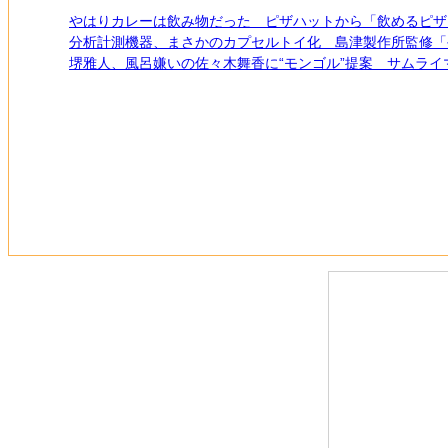
やはりカレーは飲み物だった ピザハットから「飲めるピザ
分析計測機器、まさかのカプセルトイ化 島津製作所監修「
堺雅人、風呂嫌いの佐々木舞香に“モンゴル”提案 サムライ