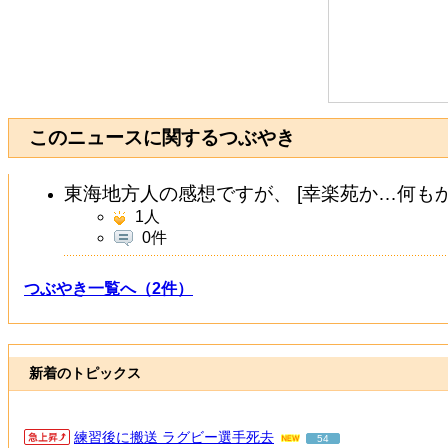
このニュースに関するつぶやき
東海地方人の感想ですが、 [幸楽苑か…何もか
1
人
0件
つぶやき一覧へ（2件）
新着のトピックス
練習後に搬送 ラグビー選手死去
54