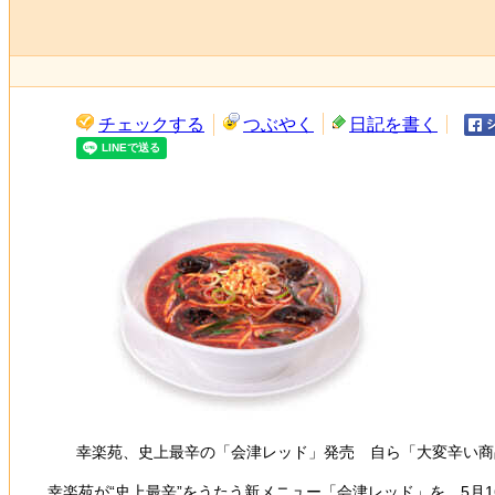
チェックする
つぶやく
日記を書く
幸楽苑、史上最辛の「会津レッド」発売 自ら「大変辛い商
幸楽苑が“史上最辛”をうたう新メニュー「会津レッド」を、5月1