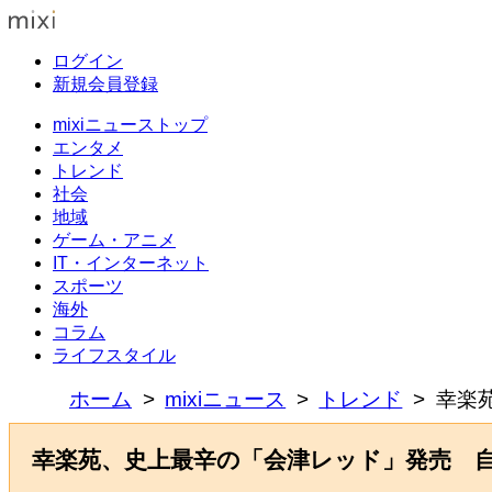
ログイン
新規会員登録
mixiニューストップ
エンタメ
トレンド
社会
地域
ゲーム・アニメ
IT・インターネット
スポーツ
海外
コラム
ライフスタイル
ホーム
mixiニュース
トレンド
幸楽
幸楽苑、史上最辛の「会津レッド」発売 