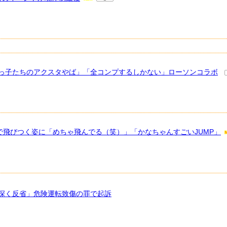
ちびっ子たちのアクスタやば」「全コンプするしかない」ローソンコラボ
で飛びつく姿に「めちゃ飛んでる（笑）」「かなちゃんすごいJUMP」
深く反省」危険運転致傷の罪で起訴