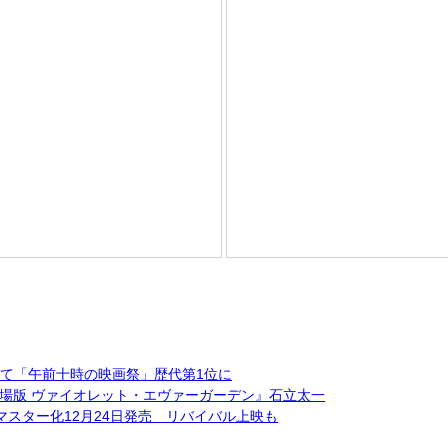
抜いて「午前十時の映画祭」歴代第1位に
場版 ヴァイオレット・エヴァーガーデン』石立太一
リマスター化12月24日発売 リバイバル上映も