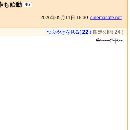
制作も始動
46
2026年05月11日 18:30
cinemacafe.net
22
24
つぶやきを見る(
)
限定公開(
)