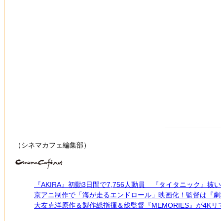
（シネマカフェ編集部）
『AKIRA』初動3日間で7,756人動員 『タイタニック』
京アニ制作で「海が走るエンドロール」映画化！監督は『劇
大友克洋原作＆製作総指揮＆総監督『MEMORIES』が4K