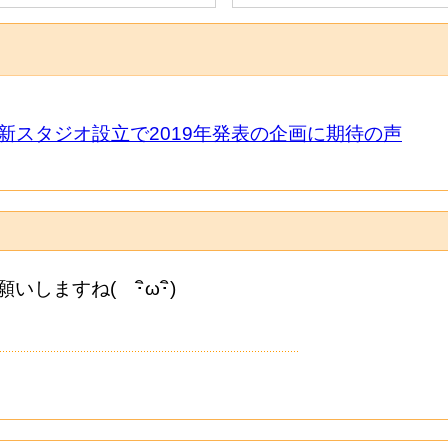
、新スタジオ設立で2019年発表の企画に期待の声
ますね( ･ิω･ิ)