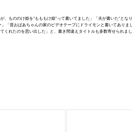
、もののけ姫を“もももけ姫”って書いてました」「夫が書いた“とな
ー」「昔おばあちゃんの家のビデオテープにドライモンと書いてありまし
いてくれたのを思い出した」と、書き間違えタイトルも多数寄せられま