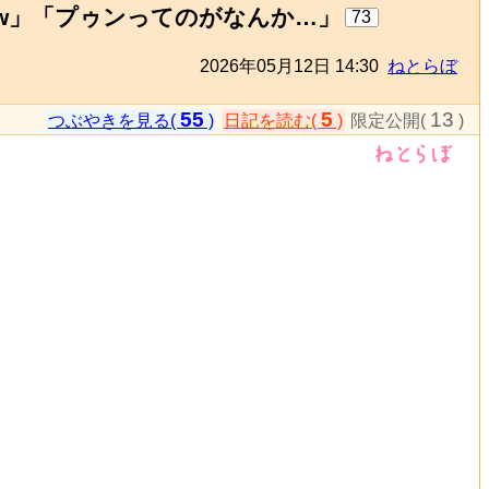
w」「プゥンってのがなんか…」
73
2026年05月12日 14:30
ねとらぼ
55
5
13
つぶやきを見る(
)
日記を読む(
)
限定公開(
)