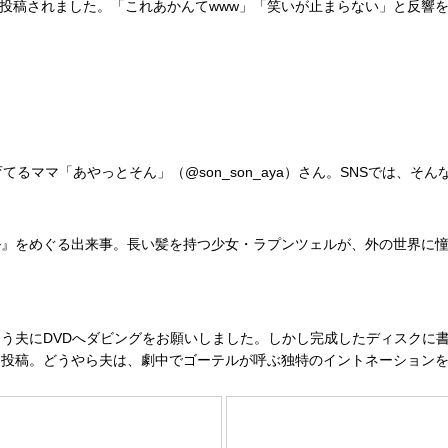
に投稿されました。「これあかんてwww」「笑いが止まらない」と反響を呼
るママ「あやっとそん」（@son_son_aya）さん。SNSでは、
』をめぐる出来事。長い髪を持つ少女・ラプンツェルが、外の世界に憧
う夫にDVDへダビングをお願いしました。しかし完成したディスクに
を投稿。どうやら夫は、劇中でゴーテルが呼ぶ独特のイントネーション