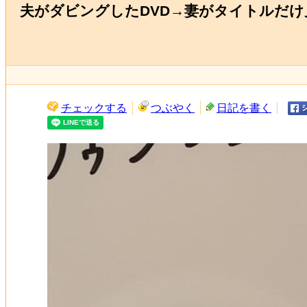
夫がダビングしたDVD→妻がタイトルだ
チェックする
つぶやく
日記を書く