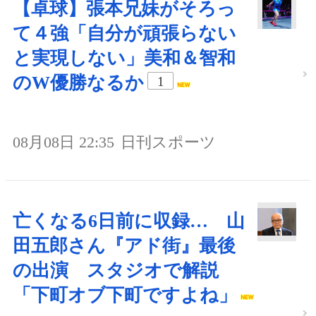
【卓球】張本兄妹がそろっ
て４強「自分が頑張らない
と実現しない」美和＆智和
のW優勝なるか
1
08月08日 22:35
日刊スポーツ
亡くなる6日前に収録… 山
田五郎さん『アド街』最後
の出演 スタジオで解説
「下町オブ下町ですよね」